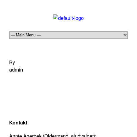
By
admin
Kontakt
Annie Agerbek (Oldermand, øludvalget):