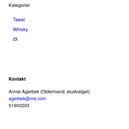
Kategorier
Tawøl
Whisky
Øl
Kontakt
Annie Agerbek (Oldermand, øludvalget):
agerbek@me.com
51903203