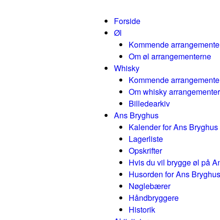
Forside
Øl
Kommende arrangemente
Om øl arrangementerne
Whisky
Kommende arrangemente
Om whisky arrangemente
Billedearkiv
Ans Bryghus
Kalender for Ans Bryghus
Lagerliste
Opskrifter
Hvis du vil brygge øl på 
Husorden for Ans Bryghu
Nøglebærer
Håndbryggere
Historik