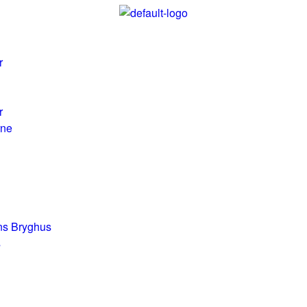
r
r
rne
Ans Bryghus
s