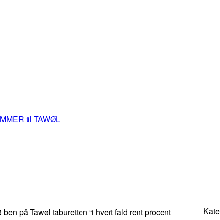
UMMER til TAWØL
Kate
ben på Tawøl taburetten “i hvert fald rent procent