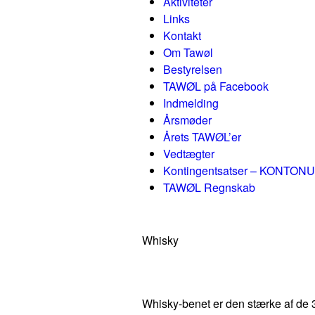
Aktiviteter
Links
Kontakt
Om Tawøl
Bestyrelsen
TAWØL på Facebook
Indmelding
Årsmøder
Årets TAWØL’er
Vedtægter
Kontingentsatser – KONTON
TAWØL Regnskab
Whisky
Whisky-benet er den stærke af de 3 