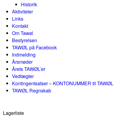
Historik
Aktiviteter
Links
Kontakt
Om Tawøl
Bestyrelsen
TAWØL på Facebook
Indmelding
Årsmøder
Årets TAWØL’er
Vedtægter
Kontingentsatser – KONTONUMMER til TAWØL
TAWØL Regnskab
Lagerliste