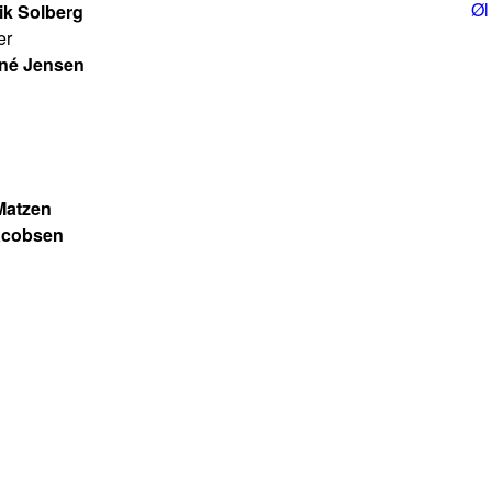
Øl
ik Solberg
er
né Jensen
 Matzen
acobsen