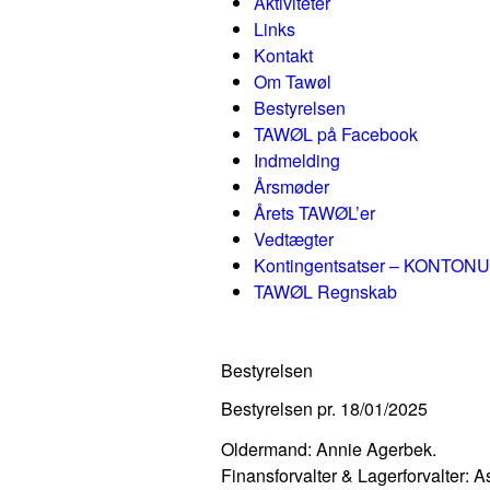
Aktiviteter
Links
Kontakt
Om Tawøl
Bestyrelsen
TAWØL på Facebook
Indmelding
Årsmøder
Årets TAWØL’er
Vedtægter
Kontingentsatser – KONTON
TAWØL Regnskab
Bestyrelsen
Bestyrelsen pr. 18/01/2025
Oldermand: 
Annie Agerbek.
Finansforvalter & Lagerforvalter: 
A