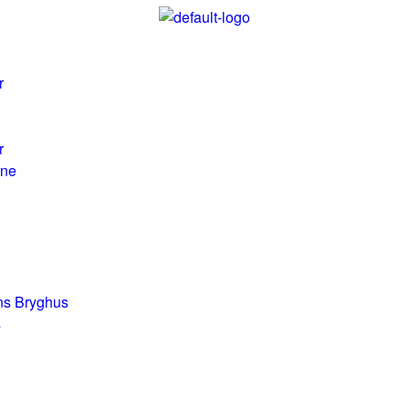
r
r
rne
Ans Bryghus
s