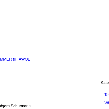
UMMER til TAWØL
Kate
Ta
Wh
sbjørn Schurmann.