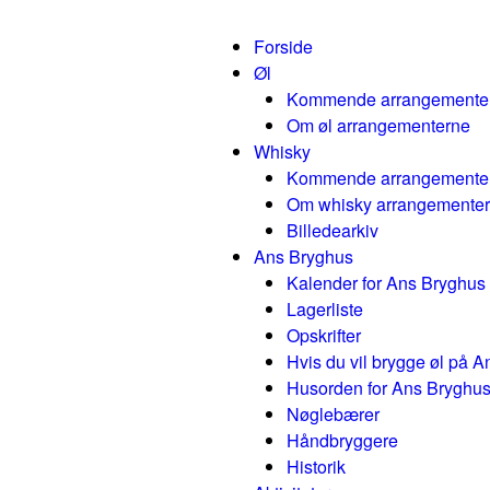
Forside
Øl
Kommende arrangemente
Om øl arrangementerne
Whisky
Kommende arrangemente
Om whisky arrangemente
Billedearkiv
Ans Bryghus
Kalender for Ans Bryghus
Lagerliste
Opskrifter
Hvis du vil brygge øl på 
Husorden for Ans Bryghu
Nøglebærer
Håndbryggere
Historik