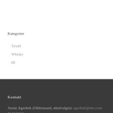
Kategorier
Tawøl
Whisky
Øl
Kontakt
Annie Agerbek (Oldermand, øludvalget):
agerbek@me.com